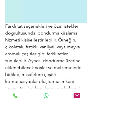
Farklı tat seçenekleri ve özel istekler 
doğrultusunda, dondurma kiralama 
hizmeti kişiselleştirilebilir. Örneğin, 
çikolatalı, fıstıklı, vanilyalı veya meyve 
aromalı çeşitler gibi farklı tatlar 
sunulabilir. Ayrıca, dondurma üzerine 
eklenebilecek soslar ve malzemelerle 
birlikte, misafirlere çeşitli 
kombinasyonlar oluşturma imkanı 
tanınır. Bu, katılımcıların kendi damak 
zevklerine uygun dondurma deneyimi 
yaşamalarına olanak sağlar.
Maraş Dondurmacısı Kiralama,
etkinliklerinizi daha eğlenceli ve 
unutulmaz kılmak için mükemmel bir 