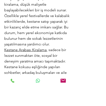
kiralama, düşük maliyetle 
başlayabilecekleri bir iş modeli sunar. 
Özellikle yerel festivallerde ve kalabalık 
etkinliklerde, kestane satışı yaparak iyi 
bir kazanç elde etme imkanı sağlar. Bu 
durum, hem yerel ekonomiye katkıda 
bulunur hem de sokak lezzetlerinin 
yaşatılmasına yardımcı olur.
Kestane Arabası Kiralama
, sadece bir 
lezzet sunmaktan öte, sosyal bir 
deneyim yaratma amacı taşımaktadır. 
Kestane kokusu eşliğinde yapılan 
sohbetler, arkadaş buluşmaları ve aile 
etkinlikleri, bu hizmetin sunduğu keyifli 
anların sadece birkaçıdır. Kestane 
arabaları, sokak lezzetlerinin 
vazgeçilmez bir parçası olarak, kültürel 
mirasımızı yaşatmaya ve yeni nesillere 