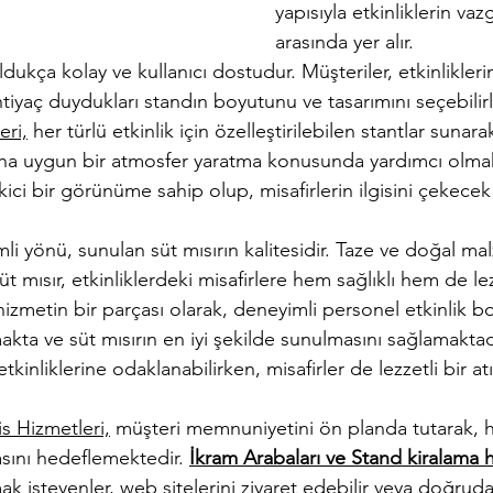
yapısıyla etkinliklerin vaz
arasında yer alır.
dukça kolay ve kullanıcı dostudur. Müşteriler, etkinliklerin
iyaç duydukları standın boyutunu ve tasarımını seçebilirl
eri,
 her türlü etkinlik için özelleştirilebilen stantlar sunarak
a uygun bir atmosfer yaratma konusunda yardımcı olmak
ici bir görünüme sahip olup, misafirlerin ilgisini çekecek
li yönü, sunulan süt mısırın kalitesidir. Taze ve doğal ma
üt mısır, etkinliklerdeki misafirlere hem sağlıklı hem de lez
hizmetin bir parçası olarak, deneyimli personel etkinlik b
akta ve süt mısırın en iyi şekilde sunulmasını sağlamaktad
kinliklerine odaklanabilirken, misafirler de lezzetli bir atı
s Hizmetleri,
 müşteri memnuniyetini ön planda tutarak, he
sını hedeflemektedir. 
İkram Arabaları ve Stand kiralama h
lmak isteyenler, web sitelerini ziyaret edebilir veya doğruda