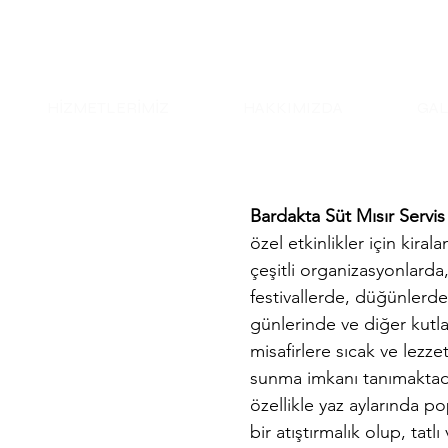
İZ ORGANİZ
HİZMETLERİMİZ
HAKKIMIZDA
GAL
Bardakta Süt Mısır Servis
özel etkinlikler için kiral
çeşitli organizasyonlarda,
festivallerde, düğünlerd
günlerinde ve diğer kutl
misafirlere sıcak ve lezzet
sunma imkanı tanımaktadır
özellikle yaz aylarında po
bir atıştırmalık olup, tatl