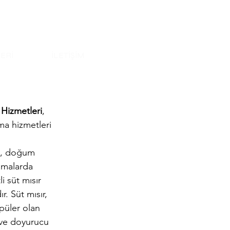
ASYON
MENU
ERİ
İLETİŞİM
 Hizmetleri
, 
ama hizmetleri 
 
e, doğum 
amalarda 
li süt mısır 
. Süt mısır, 
püler olan 
ı ve doyurucu 