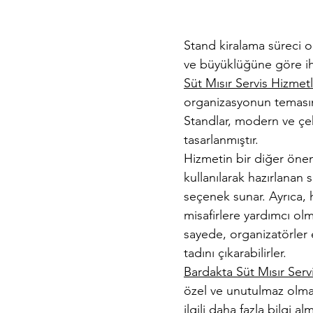
Stand kiralama süreci ol
ve büyüklüğüne göre iht
Süt Mısır Servis Hizmetl
organizasyonun temasın
Standlar, modern ve çek
tasarlanmıştır.
Hizmetin bir diğer önem
kullanılarak hazırlanan s
seçenek sunar. Ayrıca, 
misafirlere yardımcı olm
sayede, organizatörler et
tadını çıkarabilirler.
Bardakta Süt Mısır Servi
özel ve unutulmaz olma
ilgili daha fazla bilgi a