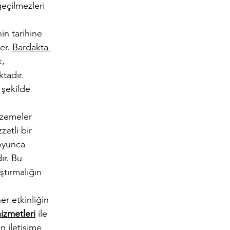
geçilmezleri 
in tarihine 
er. 
Bardakta 
, 
tadır. 
 şekilde 
lzemeler 
zetli bir 
oyunca 
ır. Bu 
ştırmalığın 
r etkinliğin 
izmetleri
 ile 
n iletişime 