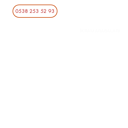
CENG
0538 253 52 93
İKRAM ARABALARI